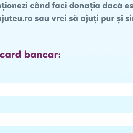
ionezi când faci donația dacă es
uteu.ro sau vrei să ajuți pur și s
card bancar: