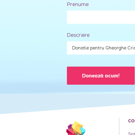
Prenume
Descriere
Donează acum!
CO
Șos