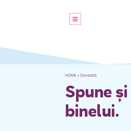
HOME
»
Donează
Spune și 
binelui.