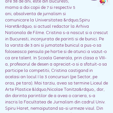
are 38 de ani, este din Bucuresti,
1
mama a doi copii de 7 si respectiv 5
ani, absolventa de jurnalism si
comunicare la Universitatea &rdquo;Spiru
Haret&rdquo; si actual redactor la Arhiva
Nationala de Filme. Cristina s-a nascut si a crescut
in Bucuresti, inconjurata de parinti si de bunici. Pe
la varsta de 3 ani si jumatate bunicul a pus-o sa
foloseasca pensula pe hartie si de atunci a vazut-o
ca are talent. In Școala Generala, prin clasa a VIII-
a, profesorul de desen a apreciat-o si a sfatuit-o sa
participe la competitii, Cristina castigand in
acelasi an locul I la 3 concursuri (pe Sector, pe
oras, pe tara). Mai tarziu, avea sa termine Liceul de
Arte Plastice &ldquo;Nicolae Tonitza&rdquo;, dar,
din dorinta parintilor de a avea o cariera, s-a
inscris la Facultatea de Jurnalism din cadrul Univ.
Spiru Haret, nemaiputand sa-si urmeze visul. Din