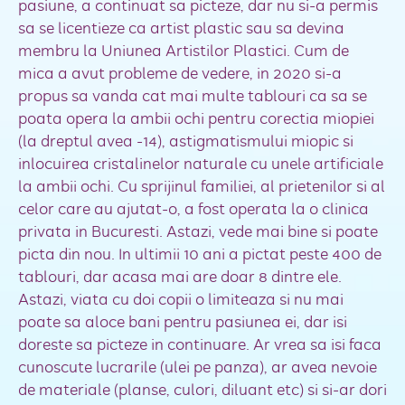
pasiune, a continuat sa picteze, dar nu si-a permis
sa se licentieze ca artist plastic sau sa devina
membru la Uniunea Artistilor Plastici. Cum de
mica a avut probleme de vedere, in 2020 si-a
propus sa vanda cat mai multe tablouri ca sa se
poata opera la ambii ochi pentru corectia miopiei
(la dreptul avea -14), astigmatismului miopic si
inlocuirea cristalinelor naturale cu unele artificiale
la ambii ochi. Cu sprijinul familiei, al prietenilor si al
celor care au ajutat-o, a fost operata la o clinica
privata in Bucuresti. Astazi, vede mai bine si poate
picta din nou. In ultimii 10 ani a pictat peste 400 de
tablouri, dar acasa mai are doar 8 dintre ele.
Astazi, viata cu doi copii o limiteaza si nu mai
poate sa aloce bani pentru pasiunea ei, dar isi
doreste sa picteze in continuare. Ar vrea sa isi faca
cunoscute lucrarile (ulei pe panza), ar avea nevoie
de materiale (planse, culori, diluant etc) si si-ar dori