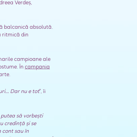
ndreea Verdeş,
ană balcanică absolută.
ă ritmică din
marile campioane ale
costume. În
campania
arte.
i... Dar nu e tot
", îi
 putea să vorbeşti
u credinţă şi se
n cont sau în