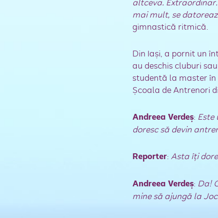
altceva. Extraordinar.
mai mult, se datorează
gimnastică ritmică.
Din Iaşi, a pornit un 
au deschis cluburi sau
studentă la master în I
Şcoala de Antrenori din
Andreea Verdeş
:
Este 
doresc să devin antreno
Reporter
:
Asta îţi dore
Andreea Verdeş
:
Da! C
mine să ajungă la Joc