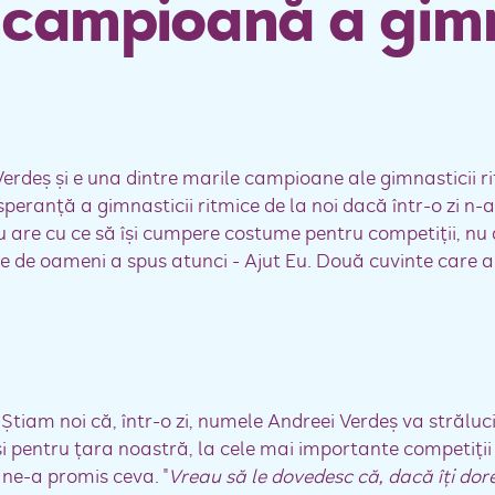
campioană a gimn
deş şi e una dintre marile campioane ale gimnasticii ritm
eranţă a gimnasticii ritmice de la noi dacă într-o zi n-ar
u are cu ce să îşi cumpere costume pentru competiţii, nu
me de oameni a spus atunci - Ajut Eu. Două cuvinte care 
Ştiam noi că, într-o zi, numele Andreei Verdeş va strălu
şi pentru ţara noastră, la cele mai importante competiţi
 ne-a promis ceva. "
Vreau să le dovedesc că, dacă îţi dore