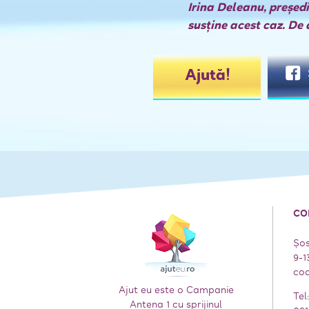
Irina Deleanu, preşed
susţine acest caz. De
Ajută!
CO
Șos
9-1
cod
Ajut eu este o Campanie
Tel
Antena 1 cu sprijinul