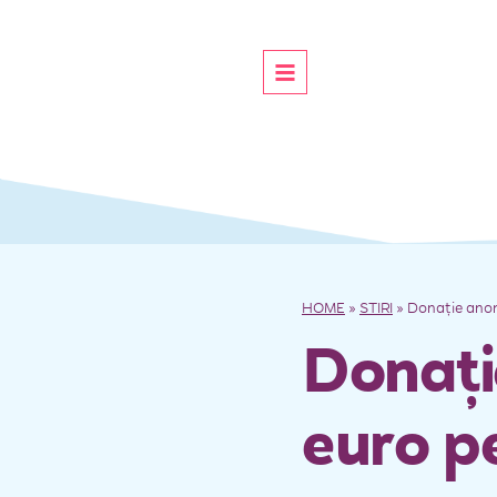
HOME
»
STIRI
» Donaţie anon
Donaţi
euro p