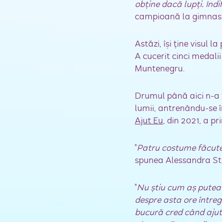
obţine dacă lupţi. Indif
campioană la gimnast
Astăzi, îşi ţine visul
A cucerit cinci medali
Muntenegru.
Drumul până aici n-a 
lumii, antrenându-se 
Ajut Eu
, din 2021, a 
"
Patru costume făcute 
spunea Alessandra Sto
"
Nu ştiu cum aş putea 
despre asta ore întregi
bucură cred când ajută