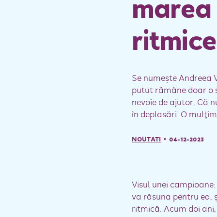
marea 
ritmice
Se numeşte Andreea Ver
putut rămâne doar o sp
nevoie de ajutor. Că n
în deplasări. O mulţi
NOUTATI
• 04-12-2023
Visul unei campioane: 
va răsuna pentru ea, 
ritmică. Acum doi ani,