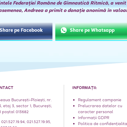
intele Federaţiei Române de Gimnastică Ritmică, a venit 
 asemenea, Andreea a primit o donaţie anonimă în valoar
Share pe Facebook
Share pe Whatsapp
NTACT
INFORMAȚII:
eaua București-Ploiești, nr.
Regulament campanie
3, etaj 3, sector 1, Bucureşti,
Prelucrarea datelor cu
 poștal 013682
caracter personal
Informații GDPR
: 021.527.19.94, 021.527.19.95,
Politica de confidențialit