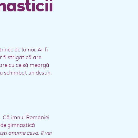
asticii
ice de la noi. Ar fi
 fi strigat că are
 are cu ce să meargă
au schimbat un destin.
ci. Că imnul României
i de gimnastică
şti anume ceva, îl vei