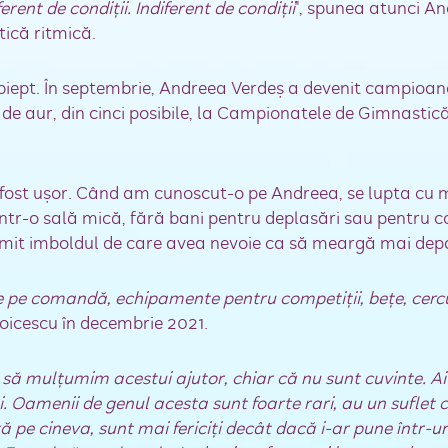
erent de condiţii. Indiferent de condiţii
", spunea atunci A
ică ritmică.
 la piept. În septembrie, Andreea Verdeş a devenit campio
i de aur, din cinci posibile, la Campionatele de Gimnastic
fost uşor. Când am cunoscut-o pe Andreea, se lupta cu 
într-o sală mică, fără bani pentru deplasări sau pentru 
primit imboldul de care avea nevoie ca să meargă mai dep
pe comandă, echipamente pentru competiţii, beţe, cercur
icescu în decembrie 2021.
să mulţumim acestui ajutor, chiar că nu sunt cuvinte. Ai
. Oamenii de genul acesta sunt foarte rari, au un suflet c
 pe cineva, sunt mai fericiţi decât dacă i-ar pune într-u