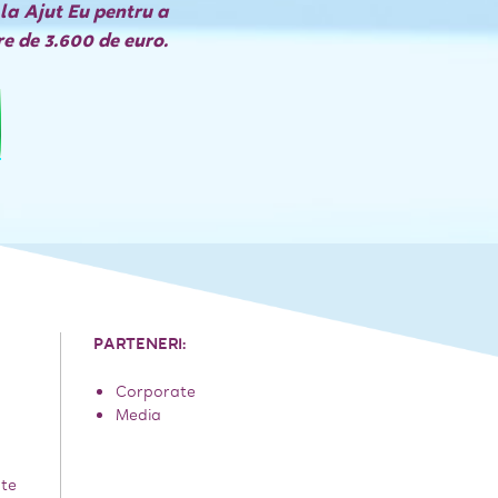
la Ajut Eu pentru a
e de 3.600 de euro.
PARTENERI:
Corporate
Media
ate