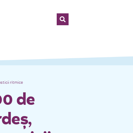
icii ritmice
00 de
deş,