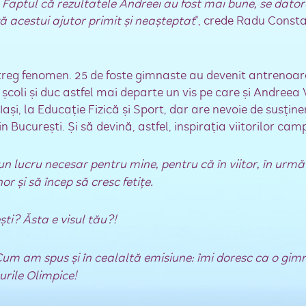
 Faptul că rezultatele Andreei au fost mai bune, se dato
 acestui ajutor primit şi neaşteptat
", crede Radu Consta
întreg fenomen. 25 de foste gimnaste au devenit antrenoar
 şcoli şi duc astfel mai departe un vis pe care şi Andreea 
aşi, la Educaţie Fizică şi Sport, dar are nevoie de susţin
 Bucureşti. Şi să devină, astfel, inspiraţia viitorilor cam
un lucru necesar pentru mine, pentru că în viitor, în următor
r şi să încep să cresc fetiţe.
şti? Ăsta e visul tău?!
um am spus şi în cealaltă emisiune: îmi doresc ca o gim
urile Olimpice!