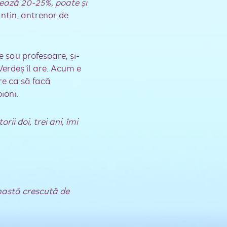
rează 20-25%, poate şi
ntin, antrenor de
e sau profesoare, şi-
Verdeş îl are. Acum e
ere ca să facă
pioni.
ii doi, trei ani, îmi
nastă crescută de