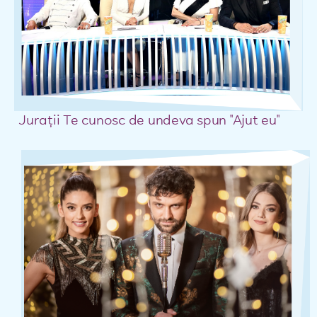
Juraţii Te cunosc de undeva spun "Ajut eu"